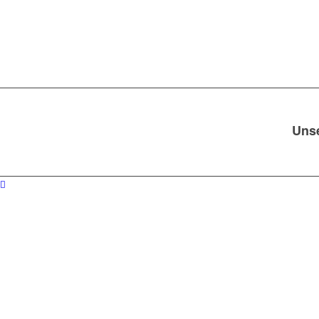
Uns
Die mühselige Suche nach einem
Autov
Gerade im Zweifel über den tatsächlic