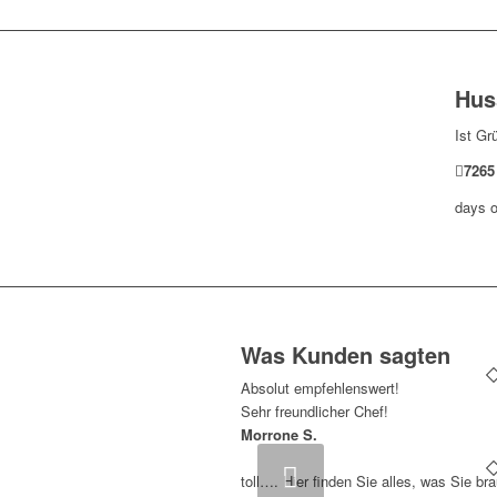
Hus
Ist Gr
7265
days o
Was Kunden sagten
Absolut empfehlenswert!
Sehr freundlicher Chef!
Morrone S.
Zurück
toll…. Hier finden Sie alles, was Sie br