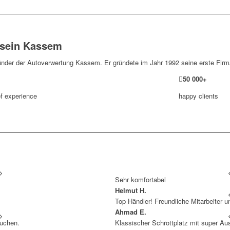
sein Kassem
ünder der Autoverwertung Kassem. Er gründete im Jahr 1992 seine erste Firm
50
000
+
f experience
happy clients
Sehr komfortabel
Helmut H.
Top Händler! Freundliche Mitarbeiter 
Ahmad E.
We
auchen.
Klassischer Schrottplatz mit super Au