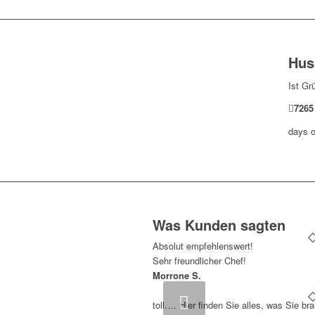
Hus
Ist Gr
7265
days o
Was Kunden sagten
Absolut empfehlenswert!
Sehr freundlicher Chef!
Morrone S.
Zurück
toll…. Hier finden Sie alles, was Sie br