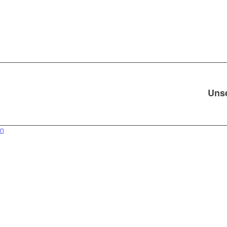
Uns
Die mühselige Suche nach einem
Autov
Gerade im Zweifel über den tatsächlic