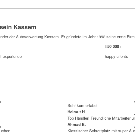
sein Kassem
ünder der Autoverwertung Kassem. Er gründete im Jahr 1992 seine erste Firm
50
000
+
f experience
happy clients
Sehr komfortabel
Helmut H.
Top Händler! Freundliche Mitarbeiter 
Ahmad E.
We
auchen.
Klassischer Schrottplatz mit super Au