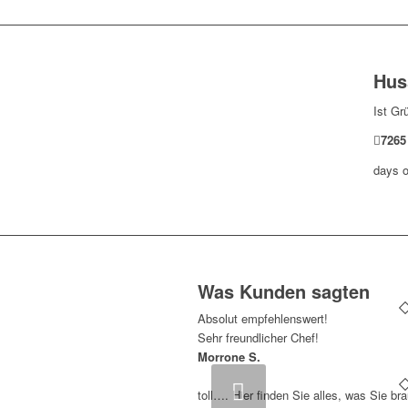
Hus
Ist Gr
7265
days o
Was Kunden sagten
Absolut empfehlenswert!
Sehr freundlicher Chef!
Morrone S.
Zurück
toll…. Hier finden Sie alles, was Sie br