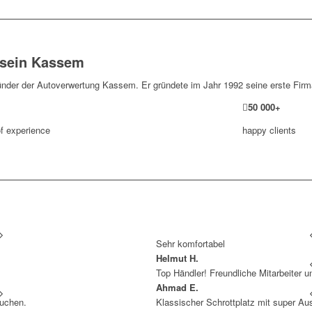
sein Kassem
ünder der Autoverwertung Kassem. Er gründete im Jahr 1992 seine erste Firm
50
000
+
f experience
happy clients
Sehr komfortabel
Helmut H.
Top Händler! Freundliche Mitarbeiter 
Ahmad E.
We
auchen.
Klassischer Schrottplatz mit super Au