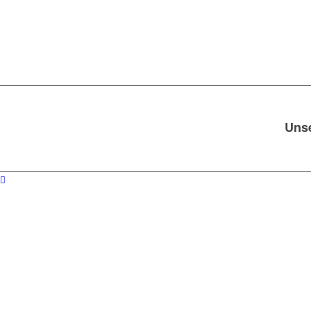
Uns
Die mühselige Suche nach einem
Autov
Gerade im Zweifel über den tatsächlic