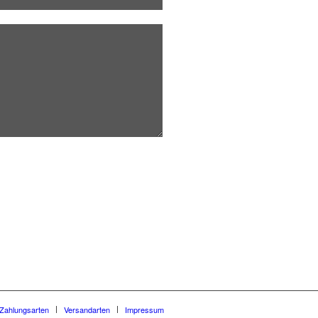
hme und für Rückfragen dauerhaft
Zahlungsarten
Versandarten
Impressum